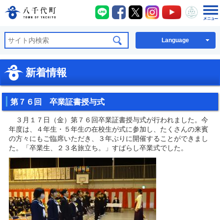
八千代町LINE
八千代町Facebook
八千代町X
八千代町Instagra
八千代町You
八千代
八千代町公式ホームページ
Language
新着情報
第７６回 卒業証書授与式
３月１７日（金）第７６回卒業証書授与式が行われました。今
年度は、４年生・５年生の在校生が式に参加し、たくさんの来賓
の方々にもご臨席いただき、３年ぶりに開催することができまし
た。「卒業生、２３名旅立ち。」すばらし卒業式でした。