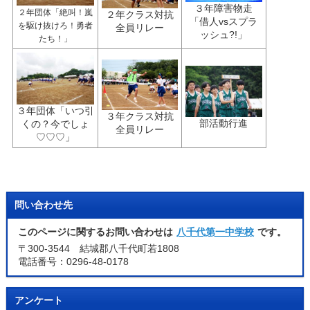
３年障害物走
２年団体「絶叫！嵐
２年クラス対抗
「借人vsスプラ
を駆け抜けろ！勇者
全員リレー
ッシュ?!」
たち！」
３年団体「いつ引
３年クラス対抗
部活動行進
くの？今でしょ
全員リレー
♡♡♡」
問い合わせ先
このページに関するお問い合わせは
八千代第一中学校
です。
〒300-3544 結城郡八千代町若1808
電話番号：0296-48-0178
アンケート