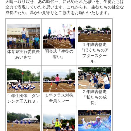
天晴～取り戻せ、あの時代～」に込められた思いを、生徒たちは
全力で表現していたと思います。これからも、生徒たちの健全な
成長のため、温かい見守りとご協力をお願いいたします。
１年障害物走
「ぼくたちのア
開会式「生徒の
体育祭実行委員長
フタースクー
誓い」
あいさつ
ル」
２年障害物走
１年クラス対抗
１年生団体「ダン
「私たちの成
全員リレー
シング玉入れ３」
長」