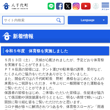
八千代町LINE
八千代町Facebook
八千代町X
八千代町Instagra
八千代町You
八千代
八千代町公式ホームページ
Language
新着情報
令和５年度 体育祭を実施しました
５月１３日（土）、天候が心配されましたが、予定どおり体育祭
を実施することができました。
ＰＴＡ役員の皆様には、テント運びや駐車場の誘導、受付など、
たくさんのご協力をいただきありがとうございました。
また、開会式では八千代町町長 野村 勇様をはじめたくさんの
来賓からご祝辞をいただき、４年ぶりに一般開催できた運動会を
ご覧いただくことができました。
保護者の皆様をはじめ、ご来場いただいた皆様は、生徒達が協力
して係活動や演技披露を行うとともに、明るい表情で精いっぱい
競技に取り組む姿をご覧いただけたかと思います。
コロナ禍が徐々に解消されつつある今、体育祭スローガン「雨過