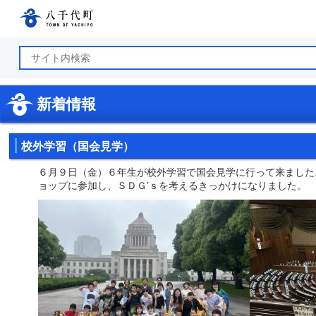
八千代町公式ホームページ
新着情報
校外学習（国会見学）
６月９日（金）６年生が校外学習で国会見学に行って来ました
ョップに参加し、ＳＤＧ’ｓを考えるきっかけになりました。