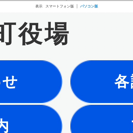
表示
スマートフォン版
パソコン版
町役場
わせ
各
内