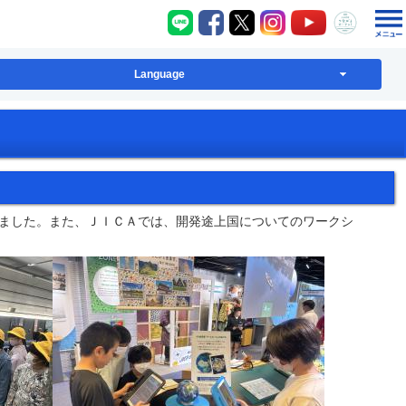
八千代町LINE
八千代町Facebook
八千代町X
八千代町Instagram
八千代町YouT
八千代
Language
ました。また、ＪＩＣＡでは、開発途上国についてのワークシ