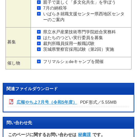
親子で楽しく「多文化共生」を学ぼう
7月の納税等
いばらき就職支援センター県西地区センタ
ーのご案内
県立水戸産業技術専門学院総合実務科
はたちのつどい実行委員を募集
募集
裁判所職員採用一般職試験
茨城県警察官採用試験（第2回）実施
フリマルシェdeキャンプを開催
催し物
関連ファイルダウンロード
広報やちよ7月号（令和5年度）
PDF形式／5.55MB
問い合わせ先
このページに関するお問い合わせは
秘書課
です。