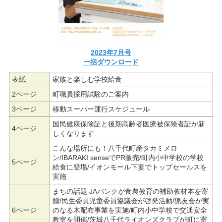
2023年7月号
一括ダウンロード
表紙
家族と楽しむ学校給食
2ページ
町職員採用試験のご案内
3ページ
移動スーパー運行スケジュール
国民健康保険証と後期高齢者医療被保険者証が新
4ページ
しくなります
こんな場所にも！八千代町産タカミメロ
ン/IBARAKI senseでPR販売/町内小中学校の学校
5ページ
給食に登場/イオンモール下妻でトップセールスを
実施
まちの話題 JAバンクが食農教育の補助教材本を寄
贈/民生委員児童委員協議会が啓発活動/猟友会が実
6ページ
のなる木配布事業を実施/町内小中学校で交通安全
教室を開催/茨城八千代ライオンズクラブが町に寄