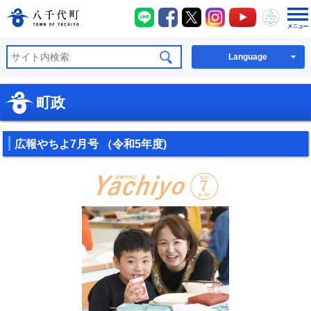
八千代町LINE
八千代町Facebook
八千代町X
八千代町Instagra
八千代町You
八千代
八千代町公式ホームページ
Language
町政
広報やちよ7月号 （令和5年度)