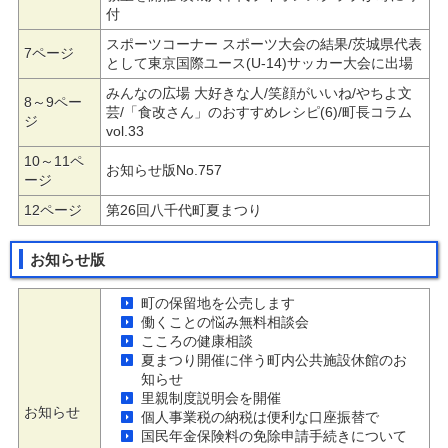
付
スポーツコーナー スポーツ大会の結果/茨城県代表
7ページ
として東京国際ユース(U-14)サッカー大会に出場
みんなの広場 大好きな人/笑顔がいいね/やちよ文
8～9ペー
芸/「食改さん」のおすすめレシピ(6)/町長コラム
ジ
vol.33
10～11ペ
お知らせ版No.757
ージ
12ページ
第26回八千代町夏まつり
お知らせ版
町の保留地を公売します
働くことの悩み無料相談会
こころの健康相談
夏まつり開催に伴う町内公共施設休館のお
知らせ
里親制度説明会を開催
お知らせ
個人事業税の納税は便利な口座振替で
国民年金保険料の免除申請手続きについて