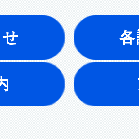
わせ
各
内