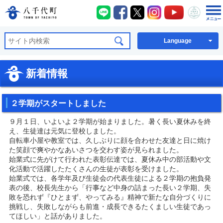
八千代町LINE
八千代町Facebook
八千代町X
八千代町Instagra
八千代町You
八千代
八千代町公式ホームページ
Language
新着情報
２学期がスタートしました
９月１日、いよいよ２学期が始まりました。暑く長い夏休みを終
え、生徒達は元気に登校しました。
自転車小屋や教室では、久しぶりに顔を合わせた友達と日に焼け
た笑顔で爽やかなあいさつを交わす姿が見られました。
始業式に先がけて行われた表彰伝達では、夏休み中の部活動や文
化活動で活躍したたくさんの生徒が表彰を受けました。
始業式では、各学年及び生徒会の代表生徒による２学期の抱負発
表の後、校長先生から「行事など中身の詰まった長い２学期、失
敗を恐れず『ひとまず、やってみる』精神で新たな自分づくりに
挑戦し、失敗しながらも前進・成長できるたくましい生徒であっ
てほしい」と話がありました。