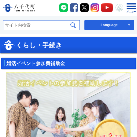
八千代町LINE
八千代町Facebook
八千代町X
八千代町Instagra
八千代町You
八千代
八千代町公式ホームページ
Language
くらし・手続き
婚活イベント参加費補助金