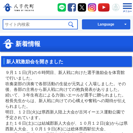
八千代町LINE
八千代町Facebook
八千代町X
八千代町Instagra
八千代町You
八千代
八千代町公式ホームページ
Language
新着情報
新人戦激励会を開きました
９月１１日(月)の６時間目、新人戦に向けた選手激励会を体育館
で行いました。
吹奏楽部の演奏で各部活動の生徒が元気よく入場しました。その
後、各部の主将から新人戦に向けての抱負発表がありました。
続いて、３年生有志による力強いエールが選手に贈られました。
校長先生からは、新人戦に向けての心構えや奮戦への期待が伝え
られました。
明日、１２日(火)は県西新人陸上大会が古河イーエス運動公園で
予定されています。
また１６日(土)には結城郡新人大会が、１０月１２日(金)からは県
西新人大会、１０月１９日(木)には総体県西駅伝大会、