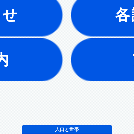
わせ
各
内