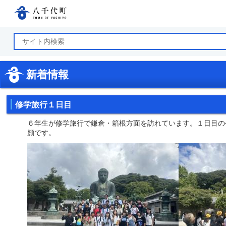
八千代町公式ホームページ
新着情報
修学旅行１日目
６年生が修学旅行で鎌倉・箱根方面を訪れています。１日目の
顔です。