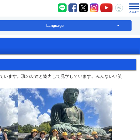
八千代町LINE
八千代町Facebook
八千代町X
八千代町Instagram
八千代町YouT
八千代
Language
ています。班の友達と協力して見学しています。みんないい笑