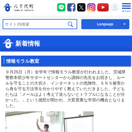
八千代町LINE
八千代町Facebook
八千代町X
八千代町Instagra
八千代町You
八千代
八千代町公式ホームページ
Language
新着情報
情報モラル教室
９月25日（月）全学年で情報モラル教室が行われました。茨城県
警察本部少年サポートセンターから講師の先生をお招きし、ルー
ルを守ることの大切さ、インターネットの危険性、ＳＮＳ被害か
ら身を守る方法等を分かりやすく教えていただきました。子ども
たちは「メールはよく考えて送らないとトラブルになることが分
かった。」という感想が聞かれ、大変貴重な学習の機会となりま
した。