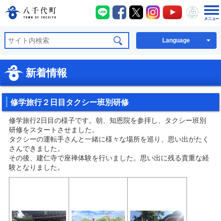
八千代町LINE
八千代町Facebook
八千代町X
八千代町Instagra
八千代町You
八千代
八千代町公式ホームページ
Language
新着情報
修学旅行２日目タクシー班別研修
修学旅行2日目の様子です。朝、知恩院を参拝し、タクシー班別
研修をスタートさせました。
タクシーの運転手さんと一緒に様々な場所を巡り、思い出がたく
さんできました。
その後、建仁寺で座禅体験を行いました。思い出に残る貴重な経
験となりました。