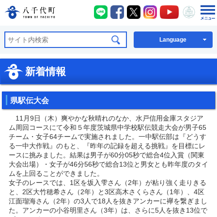
八千代町LINE
八千代町Facebook
八千代町X
八千代町Instagra
八千代町You
八千代
八千代町公式ホームページ
Language
新着情報
県駅伝大会
11月9日（木）爽やかな秋晴れのなか、水戸信用金庫スタジア
ム周回コースにて令和５年度茨城県中学校駅伝競走大会が男子65
チーム・女子64チームで実施されました。一中駅伝部は『どうす
る一中大作戦』のもと、『昨年の記録を超える挑戦』を目標にレ
ースに挑みました。結果は男子が60分05秒で総合4位入賞（関東
大会出場）・女子が46分56秒で総合13位と男女とも昨年度のタイ
ムを上回ることができました。
女子のレースでは、1区を坂入雫さん（2年）が粘り強く走りきる
と、2区大竹穂希さん（2年）と3区高木さくらさん（1年）、4区
江面瑠海さん（2年）の3人で18人を抜きアンカーに襷を繋ぎまし
た。アンカーの小谷明里さん（3年）は、さらに5人を抜き13位で