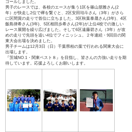
ゴールしました。
男子のレースでは、各校のエースが集う1区を篠山朋雅さん(2
年）が快走し2位で襷を繋ぐと、2区安田珀斗さん（3年）がさら
に区間賞の走りで首位に立ちました。3区秋葉泰晟さん(3年)、4区
飯島律希さん(3年)、5区相田歩希さん(2年)が上位4校での激しい
レース展開を繰り広げました。そして6区遠藤碧さん（3年）が攻
めの走りで先頭を追い4位でフィニッシュ。２年連続・9回目の関
東大会出場を決めました。
男子チームは12月3日（日）千葉県柏の葉で行われる関東大会に
出場します。
『茨城NO.1・関東ベスト８』を目指し、皆さんの力強い走りを期
待しています。応援よろしくお願いします。