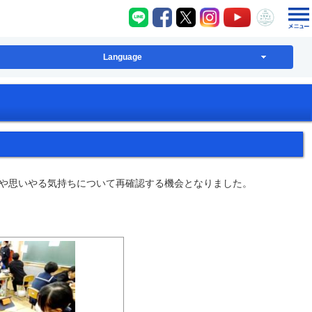
八千代町LINE
八千代町Facebook
八千代町X
八千代町Instagram
八千代町YouT
八千代
Language
や思いやる気持ちについて再確認する機会となりました。