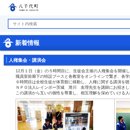
八千代町公式ホームページ
新着情報
人権集会・講演会
12月１日（金）の５時間目に、生徒会主催の人権集会を開催
職員室前廊下の特設ブースと各教室をオンラインで繋ぎ、各学
６時間目は全校生徒が体育館に移動し、人権に関する講演を聴
ＮＰＯ法人レインボー茨城 滑川 友理先生を講師にお招きし
この講演から互いの個性を尊重し、相互理解を深めていける人