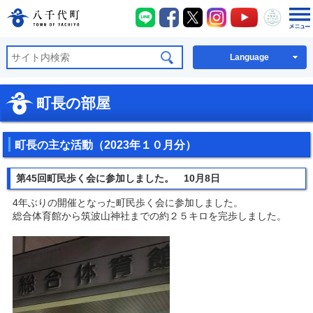
八千代町LINE
八千代町Facebook
八千代町X
八千代町Instagra
八千代町You
八千代
八千代町公式ホームページ
Language
町長の部屋
町長の主な活動（2023年１０月分）
第45回町民歩く会に参加しました。 10月8日
4年ぶりの開催となった町民歩く会に参加しました。
総合体育館から筑波山神社までの約２５キロを完歩しました。