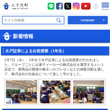
八千代町LINE
八千代町Facebook
八千代町X
八千代町Instagra
八千代町You
八千代
八千代町公式ホームページ
Language
新着情報
水戸証券による出前授業（1年生）
2月7日（水）、1年生で水戸証券による出前授業が行われまし
た。グループごとにお菓子メーカーの株式会社を運営するという
設定で、新商品の開発や株主へのプレゼンなどの体験活動を通し
て、株式会社の仕組みについて楽しく学びました。