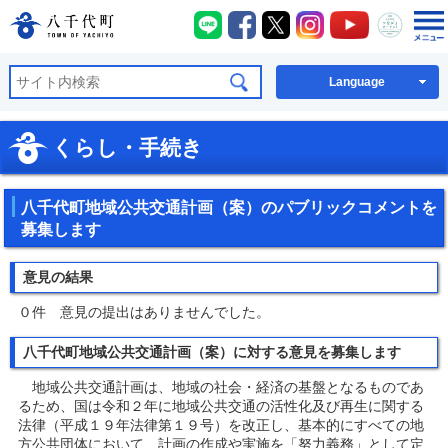
八千代町LINE
八千代町Facebook
八千代町X
八千代町Instagra
八千代町You
八千代
八千代町公式ホームページ
Language
くらし・手続き
八千代町地域公共交通計画（案）のパブリックコメントを
募集します
意見の結果
０件 意見の提出はありませんでした。
八千代町地域公共交通計画（案）に対する意見を募集します
地域公共交通計画は、地域の社会・経済の基盤となるものであ
るため、国は令和２年に地域公共交通の活性化及び再生に関する
法律（平成１９年法律第１９号）を改正し、基本的にすべての地
方公共団体において、計画の作成や実施を「努力義務」として定