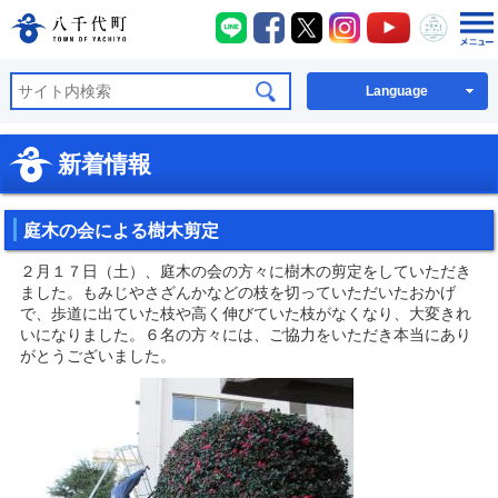
八千代町LINE
八千代町Facebook
八千代町X
八千代町Instagra
八千代町You
八千代
八千代町公式ホームページ
Language
新着情報
庭木の会による樹木剪定
２月１７日（土）、庭木の会の方々に樹木の剪定をしていただき
ました。もみじやさざんかなどの枝を切っていただいたおかげ
で、歩道に出ていた枝や高く伸びていた枝がなくなり、大変きれ
いになりました。６名の方々には、ご協力をいただき本当にあり
がとうございました。