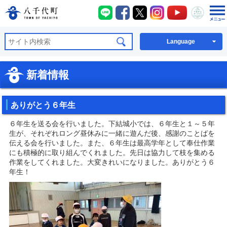
八千代町LINE
八千代町Facebook
八千代町X
八千代町Instagra
八千代町You
八千代
八千代町公式ホームページ
Language
新着情報
ありがとう６年生
６年生を送る会を行いました。下結城小では、６年生と１～５年
生が、それぞれロング昼休みに一緒に遊んだ後、感謝のことばを
伝える会を行いました。また、６年生は最高学年として奉仕作業
にも積極的に取り組んでくれました。先日は協力して枝を集める
作業をしてくれました。大変きれいになりました。ありがとう６
年生！