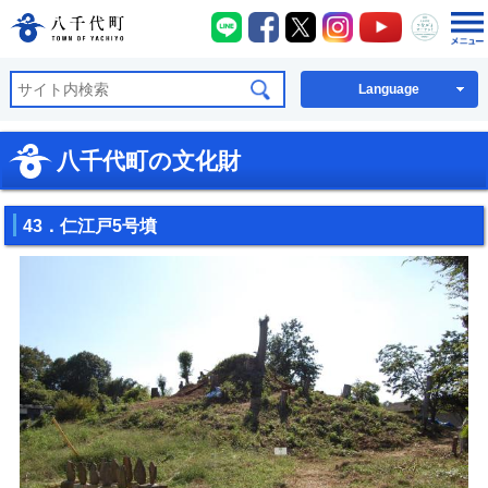
八千代町LINE
八千代町Facebook
八千代町X
八千代町Instagra
八千代町You
八千代
八千代町公式ホームページ
Language
八千代町の文化財
43．仁江戸5号墳