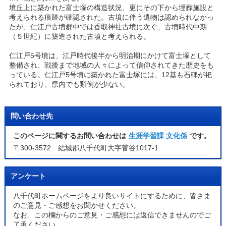
墳丘上に築かれた富士塚の構造状況、更にその下から埋葬施設と
考えられる痕跡が確認された。古墳に伴う遺物は認められなかっ
たが、仁江戸古墳群中では香取神社古墳に次ぐ、古墳時代中期
（５世紀）に築造された古墳と考えられる。
仁江戸5号墳は、江戸時代後半から明治期にかけて富士塚として
整備され、戦後まで地域の人々によって信仰されてきた歴史をも
っている。仁江戸5号墳に築かれた富士塚には、12基も石碑が祀
られており、県内でも類例が少ない。
問い合わせ先
このページに関するお問い合わせは
生涯学習課 文化係
です。
〒300-3572 結城郡八千代町大字菅谷1017-1
アンケート
八千代町ホームページをより良いサイトにするために、皆さま
のご意見・ご感想をお聞かせください。
なお、この欄からのご意見・ご感想には返信できませんのでご
了承ください。