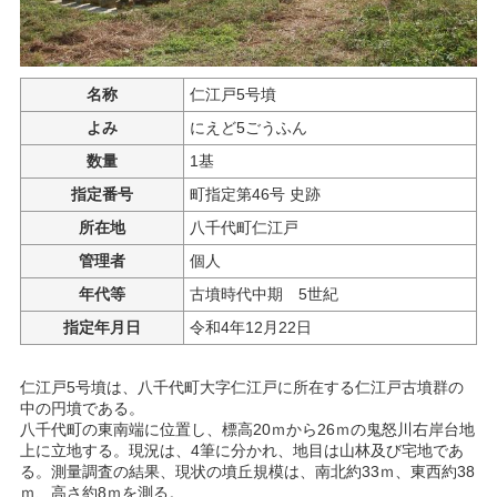
名称
仁江戸5号墳
よみ
にえど5ごうふん
数量
1基
指定番号
町指定第46号 史跡
所在地
八千代町仁江戸
管理者
個人
年代等
古墳時代中期 5世紀
指定年月日
令和4年12月22日
仁江戸5号墳は、八千代町大字仁江戸に所在する仁江戸古墳群の
中の円墳である。
八千代町の東南端に位置し、標高20ｍから26ｍの鬼怒川右岸台地
上に立地する。現況は、4筆に分かれ、地目は山林及び宅地であ
る。測量調査の結果、現状の墳丘規模は、南北約33ｍ、東西約38
ｍ、高さ約8ｍを測る。