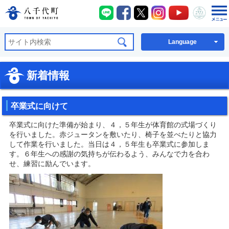
八千代町LINE
八千代町Facebook
八千代町X
八千代町Instagra
八千代町You
八千代
八千代町公式ホームページ
Language
新着情報
卒業式に向けて
卒業式に向けた準備が始まり、４，５年生が体育館の式場づくり
を行いました。赤ジュータンを敷いたり、椅子を並べたりと協力
して作業を行いました。当日は４，５年生も卒業式に参加しま
す。６年生への感謝の気持ちが伝わるよう、みんなで力を合わ
せ、練習に励んでいます。