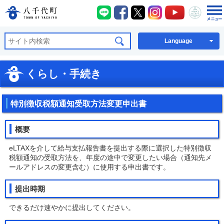
八千代町LINE
八千代町Facebook
八千代町X
八千代町Instagra
八千代町You
八千代
八千代町公式ホームページ
Language
くらし・手続き
特別徴収税額通知受取方法変更申出書
概要
eLTAXを介して給与支払報告書を提出する際に選択した特別徴収
税額通知の受取方法を、年度の途中で変更したい場合（通知先メ
ールアドレスの変更含む）に使用する申出書です。
提出時期
できるだけ速やかに提出してください。