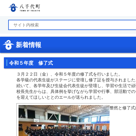
八千代町公式ホームページ
新着情報
令和５年度 修了式
３月２２日（金）、令和５年度の修了式を行いました。
各学級の代表生徒がステージに登壇し修了証を授与されました
続いて、各学年及び生徒会代表生徒が登壇し、学習や生活で頑
校長先生からは、具体例を挙げながら学習や行事、部活動での
を迎えてほしいととのエールが送られました。
整然と修了式