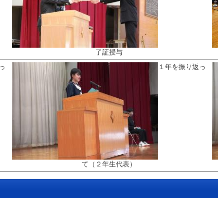
了証授与
っ
１年を振り返っ
て（２年生代表）