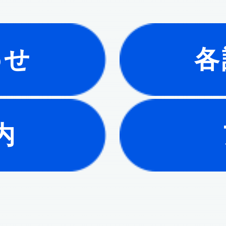
わせ
各
内