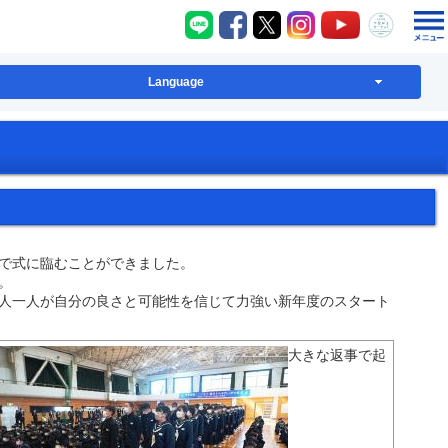
八千代町LINE
八千代町Facebook
八千代町X
八千代町Instagram
八千代町YouT
八千代
Language
で式に臨むことができました。
。
人一人が自分の良さと可能性を信じて力強い新年度のスタート
大きな返事で起