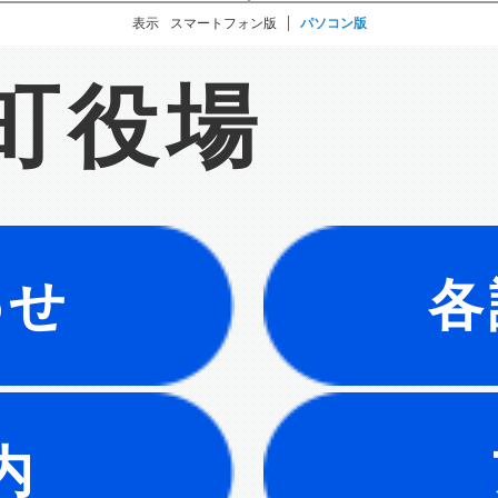
表示
スマートフォン版
パソコン版
町役場
わせ
各
内