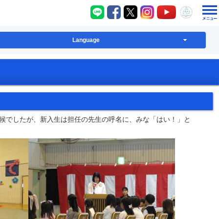
八千代町LINE
八千代町Facebook
八千代町X
八千代町Instagram
八千代町YouT
八千代
Language
候でしたが、新入生は担任の先生の呼名に、みな「はい！」と