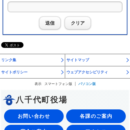
送信
クリア
リンク集
サイトマップ
サイトポリシー
ウェブアクセシビリティ
表示
スマートフォン版
パソコン版
八千代町役場
お問い合わせ
各課のご案内