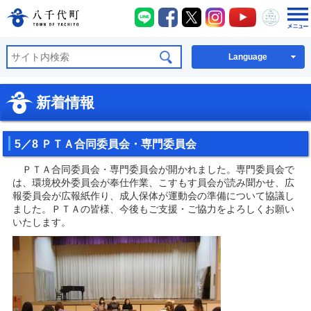
八千代町LINE
八千代町Facebook
八千代町X
八千代町Instagra
八千代町You
八千代
八千代町公式ホームページ
Language
新着情報
5／8 ＰＴＡ合同委員会・専門委員会
ＰＴＡ合同委員会・専門委員会が開かれました。専門委員会で
は、環境校外委員会が奉仕作業、こすもす員会が読み聞かせ、広
報委員会が広報紙作り、成人保体が運動会の準備について協議し
ました。ＰＴＡの皆様、今後もご支援・ご協力をよろしくお願い
いたします。