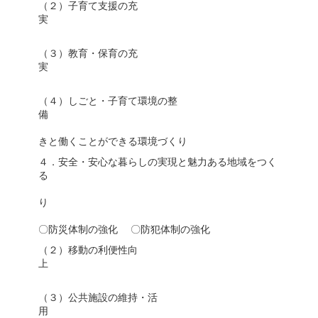
（２）子育て支援の充
〇妊婦・母子の健康
（３）教育・保育の充
〇教育・保育環境の整備 
（４）しごと・子育て環境の整
〇魅力ある就
きと働くことができる環境づくり
４．安全・安心な暮らしの実現と魅力ある地域をつく
（１）安全
〇消防団の
〇防災体制の強化 〇防犯体制の強化
（２）移動の利便性向
〇公共交通の確
（３）公共施設の維持・活