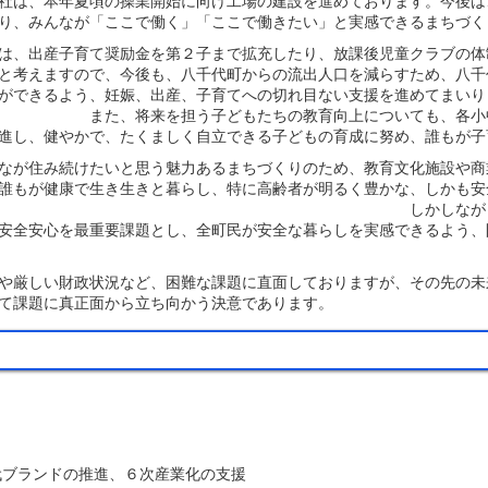
社は、本年夏頃の操業開始に向け工場の建設を進めております。今後は
り、みんなが「ここで働く」「ここで働きたい」と実感できるまちづく
は、出産子育て奨励金を第２子まで拡充したり、放課後児童クラブの体
と考えますので、今後も、八千代町からの流出人口を減らすため、八千
ができるよう、妊娠、出産、子育てへの切れ目ない支援を進めてまいり
育向上についても、各小中学校の普通教室に
進し、健やかで、たくましく自立できる子どもの育成に努め、誰もが子
なが住み続けたいと思う魅力あるまちづくりのため、教育文化施設や商
誰もが健康で生き生きと暮らし、特に高齢者が明るく豊かな、しかも安
ら、残念な事に、昨年には本町に
安全安心を最重要課題とし、全町民が安全な暮らしを実感できるよう、
や厳しい財政状況など、困難な課題に直面しておりますが、その先の未
て課題に真正面から立ち向かう決意であります。
〇生
代ブランドの推進、６次産業化の支援