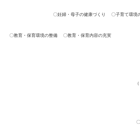
づくり 〇子育て環境の充
〇教育・保育内容の充実
業環境づくり 
・安心なま
充実強化と地
保 〇広域的ネット