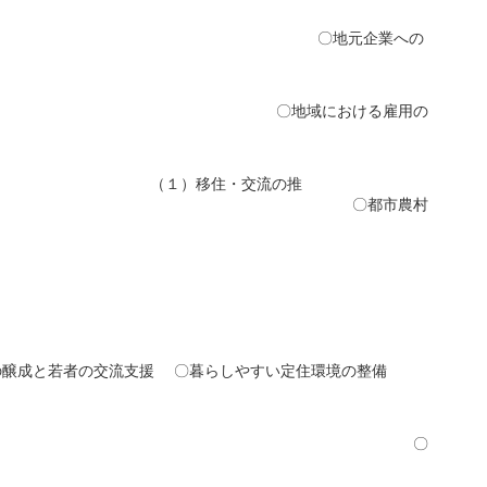
業への
る雇用の
流の推
市農村
出
進
しやすい定住環境の整備
る
充実 〇