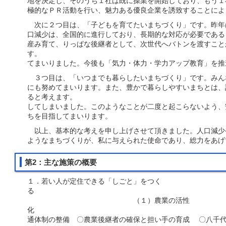
地を決定し、そのうち１社は既に操業を開始しており、もう１
極的なＰＲ活動を行い、魅力ある優良企業を誘致することによ
次に２つ目は、「子どもを育てたいまちづくり」です。昨年
口減少は、全国的に進行しており、長期的な対応が必要である
産み育て、りっぱな後継者として、次世代へバトンを渡すこと
す。 また、将来を担う子どもたちの教
てまいりました。今後も「気力・体力・学力アップ教育」を推
３つ目は、「いつまでも暮らしたいまちづくり」です。みん
にも努めてまいります。また、豊かで暮らしやすいまちとは、
ると考えます。 しかしなが
してしまいました。このようなことが二度と起こらないよう、
ちを目指してまいります。
以上、基本的な考えを申し上げさせて頂きました。人口減少
ようなまちづくりが、私に与えられた使命であり、総力をあげ
第2：主な施策の概要
１．若い人が定住できる「しごと」をつく
（１）農業の活性
化 
通体制の整備 〇農業後継者の確保と担い手の育成 〇八千