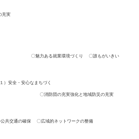
実
実
実
備
〇誰もがいきい
る
ちづく
り
域防災の充実
上
ワークの整備
用