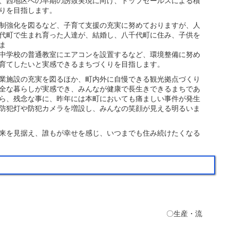
、西地区への早期の誘致実現に向け、トップセールスによる積
りを目指します。
制強化を図るなど、子育て支援の充実に努めておりますが、人
代町で生まれ育った人達が、結婚し、八千代町に住み、子供を
ま
エアコンを設置するなど、環境整備に努め
育てしたいと実感できるまちづくりを目指します。
業施設の充実を図るほか、町内外に自慢できる観光拠点づくり
全な暮らしが実感でき、みんなが健康で長生きできるまちであ
おいても痛ましい事件が発生
防犯灯や防犯カメラを増設し、みんなの笑顔が見える明るいま
来を見据え、誰もが幸せを感じ、いつまでも住み続けたくなる
る
産・流