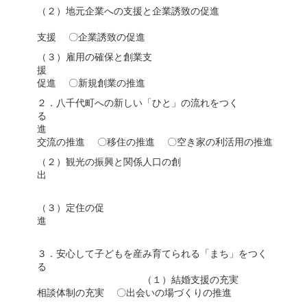
（２）地元企業への支援と企業誘致の促進
〇地
支援 〇企業誘致の促進
（３）雇用の確保と創業支
援 〇
促進 〇新規創業の推進
２．八千代町への新しい「ひと」の流れをつく
る （１
進 
交流の推進 〇移住の推進 〇空き家の利活用の推進
（２）観光の振興と関係人口の創
〇地域資源を活用した観
（３）定住の促
〇ふるさとを愛する心の
３．安心して子どもを産み育てられる「まち」をつく
（１）
相談体制の充実 〇出会いの場づくりの推進