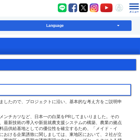
八千代町LINE
八千代町Facebook
八千代町X
八千代町Instagram
八千代町YouT
八千代
Language
ましたので、プロジェクトに沿い、基本的な考え方をご説明申
メンチカツなど、日本一の白菜をPRしてまいりました。その
、最新技術の導入や新規就農支援システムの構築、農業の拠点
料品供給基地としての優位性を確立するため、「メイド・イ
に関しましては、東地区において、２社が立