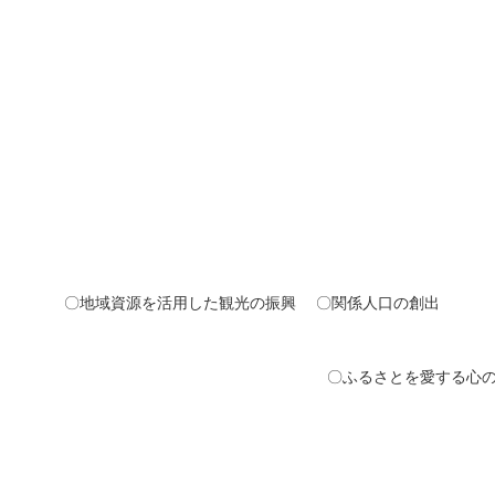
元企
地域におけ
）移住・交
〇都
光の振興 〇関係人口の創出
醸成と若者の交流支援 〇暮ら
結婚支援の