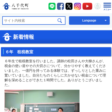
八千代町LINE
八千代町Facebook
八千代町X
八千代町Instagra
八千代町You
八千代
八千代町公式ホームページ
Language
新着情報
６年 租税教室
６年生で租税教室を行いました。講師の松田さんや大柳さんが、
税金の使い道やその大切さについて、分かりやすく教えてくださ
いました。一億円を持ってみる体験では、ずっしりとした重みに
驚いていました。自分たちのくらしに欠かせない税金について理
解を深めることができた１時間でした。ありがとうございまし
た。