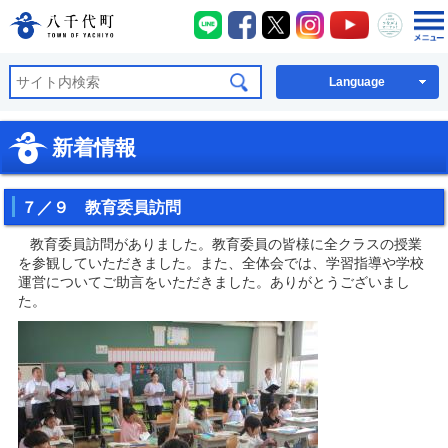
八千代町LINE
八千代町Facebook
八千代町X
八千代町Instagra
八千代町You
八千代
八千代町公式ホームページ
Language
新着情報
７／９ 教育委員訪問
教育委員訪問がありました。教育委員の皆様に全クラスの授業
を参観していただきました。また、全体会では、学習指導や学校
運営についてご助言をいただきました。ありがとうございまし
た。