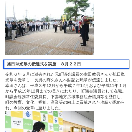
旭日単光章の伝達式を実施 ８月２２日
令和６年５月に逝去された元町議会議員の幸田教男さんが旭日単
光章を受章し、長男の輝久さんへ勲記と勲章が伝達しました。
幸田さんは、平成３年12月から平成７年12月および平成11年１月
から平成19年12月までの長きにわたり、町議会議員として在職。
町議会総務常任委員長、下妻地方広域事務組合議員等を歴任し、
町の教育、文化、福祉、産業等の向上に貢献された功績が認めら
れ、今回の受章に至りました。