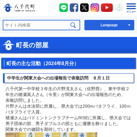
八千代町LINE
八千代町Facebook
八千代町X
八千代町Instagra
八千代町You
八千代
八千代町公式ホームページ
Language
町長の部屋
町長の主な活動（2024年8月分）
中学生が関東大会への出場報告で表敬訪問 ８月１日
八千代第一中学校３年生の片野滉太さん（佐野西）、東中学校２
年生の猪瀬嵩人さん（今里）が関東大会への出場報告のため、
表敬訪問しました。
片野さんは水泳部に所属し、県大会では200mバタフライ、100ｍ
バタフライで入賞。
猪瀬さんはバドミントンクラブチームRISEに所属し、県大会では
男子団体の部、男子ダブルスの部ともに優勝を飾りました。
関東大会での健闘を期待しています。