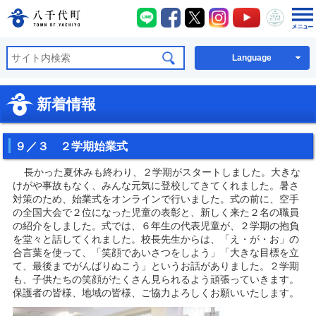
八千代町LINE
八千代町Facebook
八千代町X
八千代町Instagra
八千代町You
八千代
八千代町公式ホームページ
Language
新着情報
９／３ ２学期始業式
長かった夏休みも終わり、２学期がスタートしました。大きな
けがや事故もなく、みんな元気に登校してきてくれました。暑さ
対策のため、始業式をオンラインで行いました。式の前に、空手
の全国大会で２位になった児童の表彰と、新しく来た２名の職員
の紹介をしました。式では、６年生の代表児童が、２学期の抱負
を堂々と話してくれました。校長先生からは、「え・が・お」の
合言葉を使って、「笑顔であいさつをしよう」「大きな目標を立
て、最後までがんばりぬこう」というお話がありました。２学期
も、子供たちの笑顔がたくさん見られるよう頑張っていきます。
保護者の皆様、地域の皆様、ご協力よろしくお願いいたします。