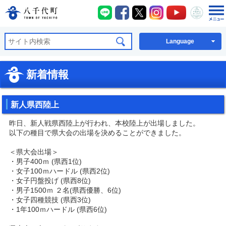
八千代町LINE
八千代町Facebook
八千代町X
八千代町Instagra
八千代町You
八千代
八千代町公式ホームページ
Language
新着情報
新人県西陸上
昨日、新人戦県西陸上が行われ、本校陸上が出場しました。
以下の種目で県大会の出場を決めることができました。
＜県大会出場＞
・男子400ｍ (県西1位)
・女子100ｍハードル (県西2位)
・女子円盤投げ (県西8位)
・男子1500ｍ ２名(県西優勝、6位)
・女子四種競技 (県西3位)
・1年100ｍハードル (県西6位)