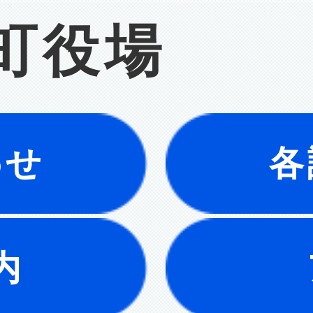
町役場
わせ
各
内