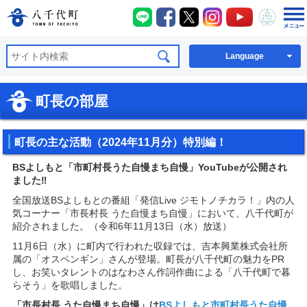
八千代町LINE
八千代町Facebook
八千代町X
八千代町Instagra
八千代町You
八千代
八千代町公式ホームページ
Language
町長の部屋
町長の主な活動（2024年11月分）特別編！
BSよしもと「市町村長うた自慢まち自慢」YouTubeが公開され
ました‼
全国放送BSよしもとの番組「発信Live ジモトノチカラ！」内の人
気コーナー「市長村長 うた自慢まち自慢」において、八千代町が
紹介されました。（令和6年11月13日（水）放送）
11月6日（水）に町内で行われた収録では、吉本興業株式会社所
属の「オスペンギン」さんが登場。町長が八千代町の魅力をPR
し、お笑いタレントのはなわさん作詞作曲による「八千代町で暮
らそう」を歌唱しました。
「市長村長 うた自慢まち自慢」は
BSよしもと市町村長うた自慢