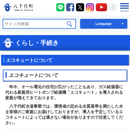
八千代町LINE
八千代町Facebook
八千代町X
八千代町Instagra
八千代町You
八千代
八千代町公式ホームページ
Language
くらし・手続き
エコキュートについて
エコキュートについて
昨今、オール電化の住宅が広がったこともあり、ガス給湯器に
代わる家庭用ヒートポンプ給湯機「エコキュート」を導入される
家庭が増えてきております。
八千代町水道事業では、環境省の定める水質基準を満たした水
を皆様のご家庭にお届けしておりますが、導入を予定しているエ
コキュートによっては適さない場合がありますので注意してくだ
さい。