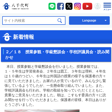
八千代町LINE
八千代町Facebook
八千代町X
八千代町Instagra
八千代町You
八千代
八千代町公式ホームページ
Language
新着情報
２／１８ 授業参観・学級懇談会・学校評議員会・読み聞
かせ
本日、授業参観と学級懇談会を行いました。授業参観では、
１・５年生は学習発表会、２年生は図工、３年生は理科、４年生
は１０歳のつどい、６年生は外国語の授業の様子を保護者の方々
に見ていただきました。お家の人が見ているので、みんな少し緊
張しているようでしたが、一生懸命取り組んでいました。また、
学校評議員会も行われ、学校の取組を知っていただくとともに、
貴重なご意見をいただきました。朝は、こすもす委員の方々に読
み聞かせを行っていただきました。保護者の皆様、本日はありが
とうございました。