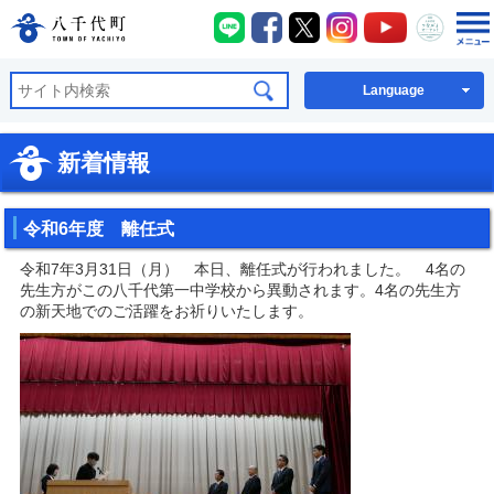
八千代町LINE
八千代町Facebook
八千代町X
八千代町Instagra
八千代町You
八千代
八千代町公式ホームページ
Language
新着情報
令和6年度 離任式
令和7年3月31日（月） 本日、離任式が行われました。 4名の
先生方がこの八千代第一中学校から異動されます。4名の先生方
の新天地でのご活躍をお祈りいたします。