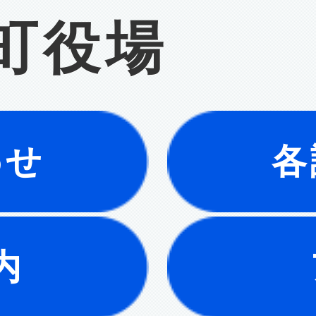
町役場
わせ
各
内