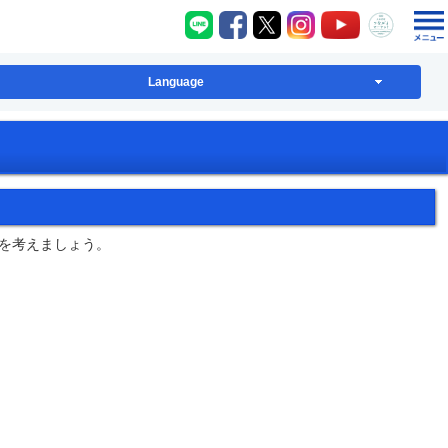
八千代町LINE
八千代町Facebook
八千代町X
八千代町Instagram
八千代町YouT
八千代
Language
を考えましょう。