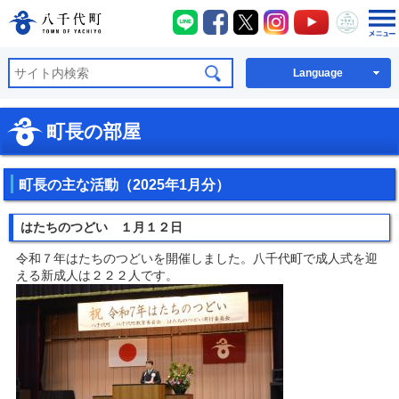
八千代町LINE
八千代町Facebook
八千代町X
八千代町Instagra
八千代町You
八千代
八千代町公式ホームページ
Language
町長の部屋
町長の主な活動（2025年1月分）
はたちのつどい １月１２日
令和７年はたちのつどいを開催しました。八千代町で成人式を迎
える新成人は２２２人です。