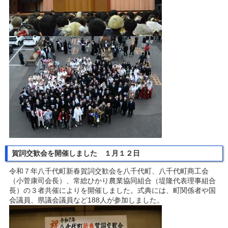
賀詞交歓会を開催しました １月１２日
令和７年八千代町新春賀詞交歓会を八千代町、八千代町商工会
（小菅康司会長）、常総ひかり農業協同組合（堤隆代表理事組合
長）の３者共催によりを開催しました。式典には、町関係者や国
会議員、県議会議員など188人が参加しました。