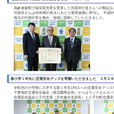
高齢者叙勲で瑞宝双光章を受章した河原井行道さんへの勲記お
河原井さんは40年間の長きにわたり教育振興に寄与し、平成9
地元の行政区長を務め、地域に貢献していただきました。
新小学１年生に交通安全グッズを寄贈いただきました ３月２
令町内の小学校に入学する新１年生156人への交通安全グッズ
下妻地区交通安全協会（渡辺國男会長）からはランドセルカバ
交通安全協会八千代支部（沢木健夫支部長）と八千代町交通安