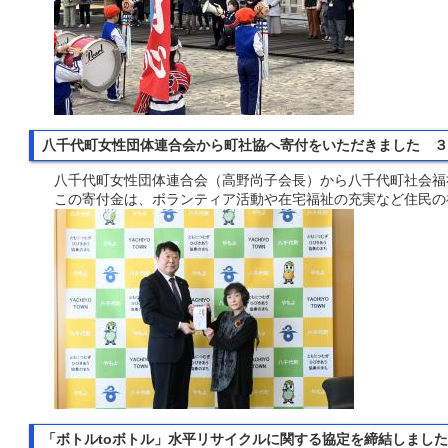
八千代町女性団体連合会から町社協へ寄付をいただきました 
八千代町女性団体連合会（高野尚子会長）から八千代町社会福
この寄付金は、ボランティア活動や在宅福祉の充実など住民の
「ボトルtoボトル」水平リサイクルに関する協定を締結しまし