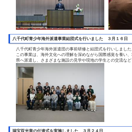
八千代町青少年海外派遣事業結団式を行いました ３月１６日
八千代町青少年海外派遣団の事前研修と結団式を行いしました
この事業は、海外文化への理解を深めながら国際感覚を養い、
県へ派遣し、さまざまな施設の見学や現地の学生との交流など
瑞宝双光章の伝達式を実施しました ３月２４日