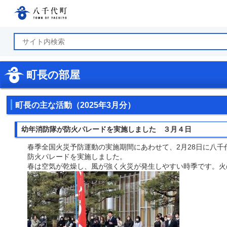
八千代町公式ホームページ
町長の部屋
町長の主な活動（2025年3月分）
幼年消防隊が防火パレードを実施しました ３月４日
春季全国火災予防運動の実施期間にあわせて、2月28日に八千
防火パレードを実施しました。
春は空気が乾燥し、風が強く火災が発生しやすい時季です。火