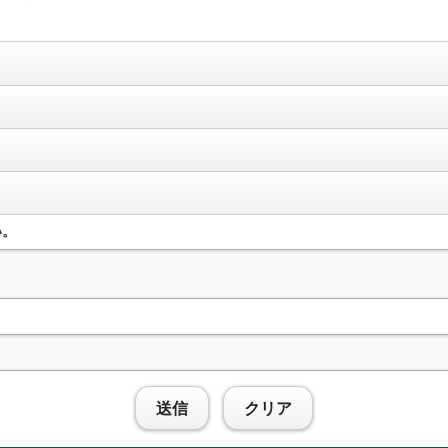
い。
送信
クリア