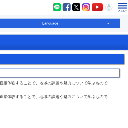
八千代町LINE
八千代町Facebook
八千代町X
八千代町Instagram
八千代町YouT
八千代
Language
直接体験することで、地域の課題や魅力について学ぶもので
直接体験することで、地域の課題や魅力について学ぶもので