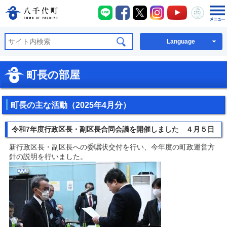
八千代町LINE
八千代町Facebook
八千代町X
八千代町Instagra
八千代町You
八千代
八千代町公式ホームページ
Language
町長の部屋
町長の主な活動（2025年4月分）
令和7年度行政区長・副区長合同会議を開催しました ４月５日
新行政区長・副区長への委嘱状交付を行い、今年度の町政運営方
針の説明を行いました。