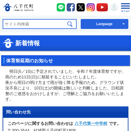
八千代町LINE
八千代町Facebook
八千代町X
八千代町Instagra
八千代町You
八千代
八千代町公式ホームページ
Language
新着情報
体育祭延期のお知らせ
明日(5／10)に予定されていました、令和７年度体育祭ですが、
雨のため11日(日)に順延することにいたしました。
夜から明日の明け方まで雨が強く降る予報のため、グラウンド状
況不良により、10日(土)の開催は難しいと判断しました。日程調
整のご迷惑をおかけしますが、ご理解とご協力をお願いいたしま
す。
問い合わせ先
このページに関するお問い合わせは
八千代第一中学校
です。
〒300-3544 結城郡八千代町若1808