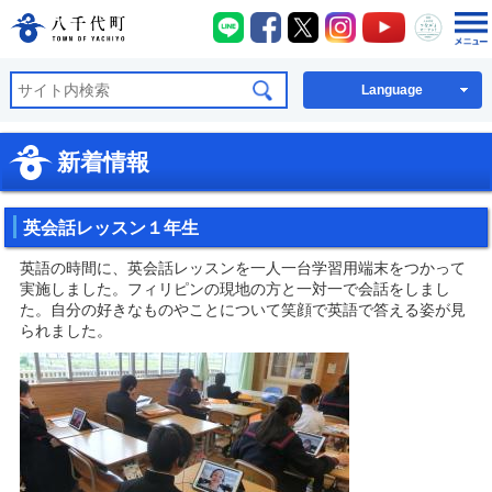
八千代町LINE
八千代町Facebook
八千代町X
八千代町Instagra
八千代町You
八千代
八千代町公式ホームページ
Language
新着情報
英会話レッスン１年生
英語の時間に、英会話レッスンを一人一台学習用端末をつかって
実施しました。フィリピンの現地の方と一対一で会話をしまし
た。自分の好きなものやことについて笑顔で英語で答える姿が見
られました。