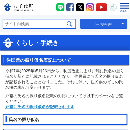
八千代町LINE
八千代町Facebook
八千代町X
八千代町Instagra
八千代町You
八千代
八千代町公式ホームページ
Language
くらし・手続き
住民票の振り仮名表記について
令和7年(2025年)5月26日から、制度改正により戸籍に氏名の振り
仮名が新たに記載されることとなり、住民票にも氏名の振り仮名
が記載されることとなりました。それに伴い、住民票の写しの氏
名欄の表記も変わります。
戸籍の氏名の振り仮名記載の対応については以下のページをご覧
ください。
戸籍に氏名の振り仮名が記載されます
氏名の振り仮名