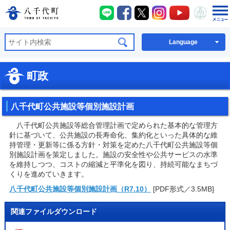
八千代町LINE
八千代町Facebook
八千代町X
八千代町Instagra
八千代町You
八千代
八千代町公式ホームページ
Language
町政
八千代町公共施設等個別施設計画
八千代町公共施設等総合管理計画で定められた基本的な管理方
針に基づいて、公共施設の長寿命化、集約化といった具体的な維
持管理・更新等に係る方針・対策を定めた八千代町公共施設等個
別施設計画を策定しました。施設の安全性や公共サービスの水準
を維持しつつ、コストの縮減と平準化を図り、持続可能なまちづ
くりを進めていきます。
八千代町公共施設等個別施設計画（R7.10）
[PDF形式／3.5MB]
関連ファイルダウンロード