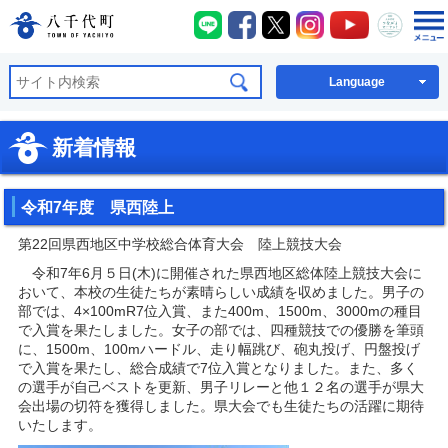
八千代町LINE
八千代町Facebook
八千代町X
八千代町Instagra
八千代町You
八千代
八千代町公式ホームページ
Language
新着情報
令和7年度 県西陸上
第22回県西地区中学校総合体育大会 陸上競技大会
令和7年6月５日(木)に開催された県西地区総体陸上競技大会に
おいて、本校の生徒たちが素晴らしい成績を収めました。男子の
部では、4×100mR7位入賞、また400m、1500m、3000mの種目
で入賞を果たしました。女子の部では、四種競技での優勝を筆頭
に、1500m、100mハードル、走り幅跳び、砲丸投げ、円盤投げ
で入賞を果たし、総合成績で7位入賞となりました。また、多く
の選手が自己ベストを更新、男子リレーと他１２名の選手が県大
会出場の切符を獲得しました。県大会でも生徒たちの活躍に期待
いたします。