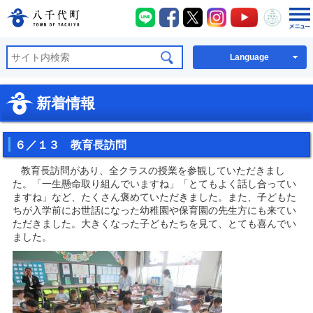
八千代町LINE
八千代町Facebook
八千代町X
八千代町Instagra
八千代町You
八千代
八千代町公式ホームページ
Language
新着情報
６／１３ 教育長訪問
教育長訪問があり、全クラスの授業を参観していただきまし
た。「一生懸命取り組んでいますね」「とてもよく話し合ってい
ますね」など、たくさん褒めていただきました。また、子どもた
ちが入学前にお世話になった幼稚園や保育園の先生方にも来てい
ただきました。大きくなった子どもたちを見て、とても喜んでい
ました。