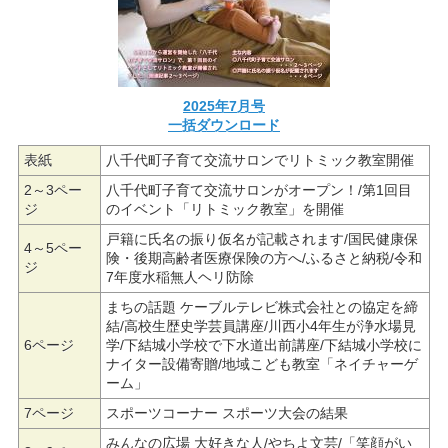
2025年7月号
一括ダウンロード
表紙
八千代町子育て交流サロンでリトミック教室開催
2～3ペー
八千代町子育て交流サロンがオープン！/第1回目
ジ
のイベント「リトミック教室」を開催
戸籍に氏名の振り仮名が記載されます/国民健康保
4～5ペー
険・後期高齢者医療保険の方へ/ふるさと納税/令和
ジ
7年度水稲無人ヘリ防除
まちの話題 ケーブルテレビ株式会社との協定を締
結/高校生歴史学芸員講座/川西小4年生が浄水場見
6ページ
学/下結城小学校で下水道出前講座/下結城小学校に
ナイター設備寄贈/地域こども教室「ネイチャーゲ
ーム」
7ページ
スポーツコーナー スポーツ大会の結果
みんなの広場 大好きな人/やちよ文芸/「笑顔がい