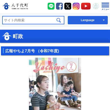
八千代町LINE
八千代町Facebook
八千代町X
八千代町Instagra
八千代町You
八千代
八千代町公式ホームページ
Language
町政
広報やちよ7月号 （令和7年度)