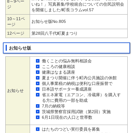
8～9ペー
いね！」写真募集/学校統合についての住民説明会
ジ
を開催しました/町長コラムvol.57
10～11ペ
お知らせ版No.805
ージ
12ページ
第28回八千代町夏まつり
お知らせ版
働くことの悩み無料相談会
こころの健康相談
健康はなまる講座
夏まつり開催に伴う町内公共施設の休館
個人事業税の納税は便利な口座振替で
日本語サポーター養成講座
お知らせ
省エネ家電（エアコン、冷蔵庫）を購入す
る方に費用の一部を助成
7月の納税等
茨城県警察官採用試験（第2回）実施
6月1日現在の人口と世帯数
はたちのつどい実行委員を募集