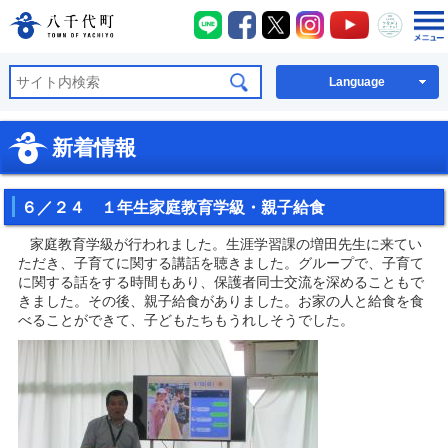
八千代町LINE
八千代町Facebook
八千代町X
八千代町Instagra
八千代町You
八千代
八千代町公式ホームページ
Language
新着情報
６／２４ １年生家庭教育学級・親子給食
家庭教育学級が行われました。生涯学習課の増田先生に来てい
ただき、子育てに関する講話を聴きました。グループで、子育て
に関する話をする時間もあり、保護者同士交流を深めることもで
きました。その後、親子給食がありました。お家の人と給食を食
べることができて、子どもたちもうれしそうでした。