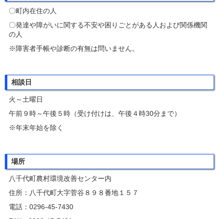
〇町内在住の人
〇発達や障がいに関する不安や困りごとがある人および関係機関
の人
※障害者手帳や診断の有無は問いません。
相談日
火～土曜日
午前９時～午後５時（受け付けは、午後４時30分まで）
※年末年始を除く
場所
八千代町農村環境改善センター内
住所：八千代町大字菅谷８９８番地１５７
電話：0296-45-7430