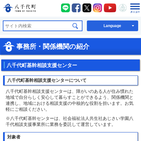
八千代町LINE
八千代町Facebook
八千代町X
八千代町Instagra
八千代町You
八千代
八千代町公式ホームページ
Language
事務所・関係機関の紹介
八千代町基幹相談支援センター
八千代町基幹相談支援センターについて
八千代町基幹相談支援センターは、障がいのある人が住み慣れた
地域で自分らしく安心して暮らすことができるよう、関係機関と
連携し、地域における相談支援の中核的な役割を担います。お気
軽にご相談ください。
※八千代町基幹センターは、社会福祉法人共生社あじさい学園八
千代相談支援事業所に業務を委託して運営しています。
対象者